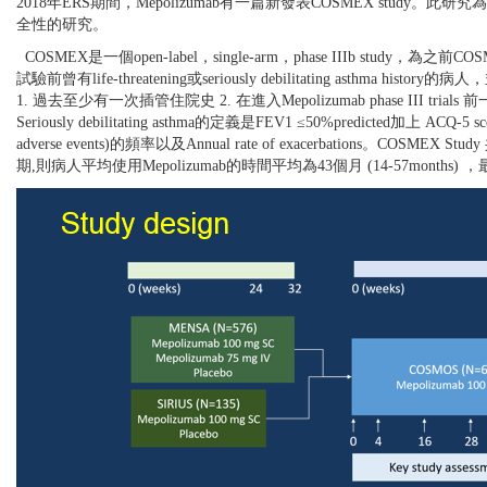
2018年ERS期間，Mepolizumab有一篇新發表COSMEX study。此研究
全性的研究。
COSMEX是一個open-label，single-arm，phase IIIb study，
試驗前曾有life-threatening或seriously debilitating asthma his
1. 過去至少有一次插管住院史 2. 在進入Mepolizumab phase III trials 前一年至
Seriously debilitating asthma的定義是FEV1 ≤50%predicted加上 ACQ-5 sco
adverse events)的頻率以及Annual rate of exacerbations。
期,則病人平均使用Mepolizumab的時間平均為43個月 (14-57months