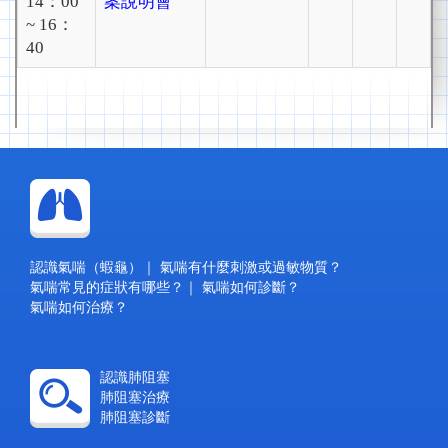
14：00
案說明會
~ 16：
40
認識氣喘（蝦龜）
｜
氣喘有什麼刺激或過敏物質？
氣喘常見的症狀有哪些？
｜
氣喘如何診斷？
氣喘如何治療？
認識肺阻塞
肺阻塞治療
肺阻塞診斷