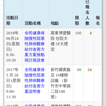
已
報
名
活動日
限
人
報
期
活動名稱
地點
額
數
名
2018年
全民健康保
羅東博愛醫
100
4
06月24
險慢性阻塞
院 住院大
日(星期
性肺病醫療
樓 5F大禮
日)
給付改善方
堂
9:30-
案方案推動
10:30
研討座談會
2017年
全民健康保
新竹國賓飯
60
24
5 月 28
險慢性阻塞
店 10樓聯
日 (星期
性肺病醫療
誼廳 （新
日)
給付改善方
竹市中華路
9:00-
案說明會
二段188
11:30
號）