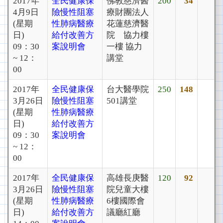
2017年
全民健康保
佛教慈濟醫
200
34
4月9日
險慢性阻塞
療財團法人
(星期
性肺病醫療
花蓮慈濟醫
日)
給付改善方
院 協力樓
09：30
案說明會
一樓 協力
~ 12：
講堂
00
2017年
全民健康保
台大醫學院
250
148
3月26日
險慢性阻塞
501講堂
(星期
性肺病醫療
日)
給付改善方
09：30
案說明會
~ 12：
00
2017年
全民健康保
高雄長庚醫
120
92
3月26日
險慢性阻塞
院兒童大樓
(星期
性肺病醫療
6樓國際會
日)
給付改善方
議廳紅廳