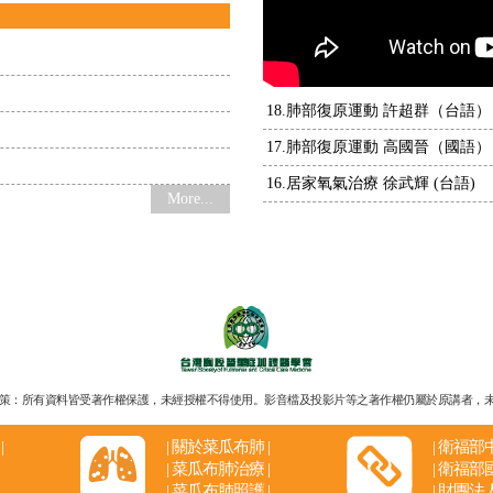
18.肺部復原運動 許超群（台語）
17.肺部復原運動 高國晉（國語）
16.居家氧氣治療 徐武輝 (台語)
More...
策：所有資料皆受著作權保護，未經授權不得使用。影音檔及投影片等之著作權仍屬於原講者，未經原講者同意不得
|
|
關於菜瓜布肺
|
|
衛福部
|
菜瓜布肺治療
|
|
衛福部
|
菜瓜布肺照護
|
|
財團法