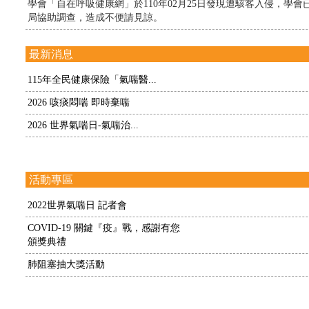
學會「自在呼吸健康網」於110年02月25日發現遭駭客入侵，學
局協助調查，造成不便請見諒。
最新消息
115年全民健康保險「氣喘醫...
2026 咳痰悶喘 即時棄喘
2026 世界氣喘日-氣喘治...
活動專區
2022世界氣喘日 記者會
COVID-19 關鍵『疫』戰，感謝有您
頒獎典禮
肺阻塞抽大獎活動