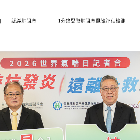
認識肺阻塞
1分鐘登階肺阻塞風險評估檢測