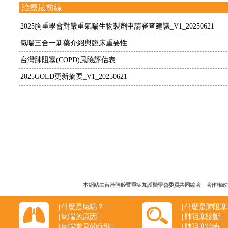
治療最前線
2025胸重學會對嚴重氣喘生物製劑申請審查建議_V1_20250621
氣喘三合一新藥介紹與臨床重要性
台灣肺阻塞(COPD)風險評估表
2025GOLD更新摘要_V1_20250621
本網站由台灣胸腔暨重症加護醫學會委員共同編著
著作權政
|
什麼是氣喘？
|
|
什麼是肺阻塞
|
氣喘的原因
|
|
肺阻塞診斷
|
|
氣喘常見的症狀
|
|
肺阻塞治療
|