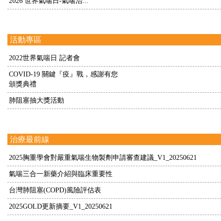
2026 世界氣喘日-氣喘治...
活動專區
2022世界氣喘日 記者會
COVID-19 關鍵『疫』戰，感謝有您
頒獎典禮
肺阻塞抽大獎活動
治療最前線
2025胸重學會對嚴重氣喘生物製劑申請審查建議_V1_20250621
氣喘三合一新藥介紹與臨床重要性
台灣肺阻塞(COPD)風險評估表
2025GOLD更新摘要_V1_20250621