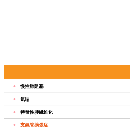
慢性肺阻塞
氣喘
特發性肺纖維化
支氣管擴張症