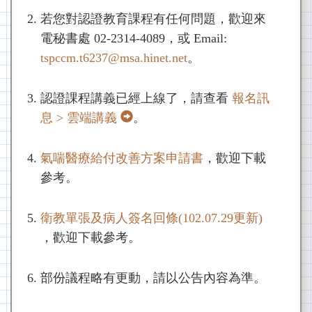
若您對認證教育課程有任何問題，歡迎來
電秘書處 02-2314-4089，或 Email:
tspccm.t6237@msa.hinet.net
。
認證課程講義已經上線了，請查看
報名訊
息 > 雲端講義
。
氣喘醫療給付改善方案申請書
，歡迎下載
參考。
衛教單張及病人簽名回條(102.07.29更新)
，歡迎下載參考。
部份議程略有更動，請以公告內容為準。