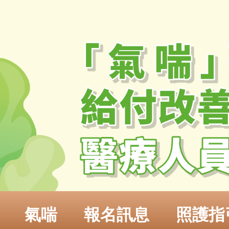
氣喘
報名訊息
照護指