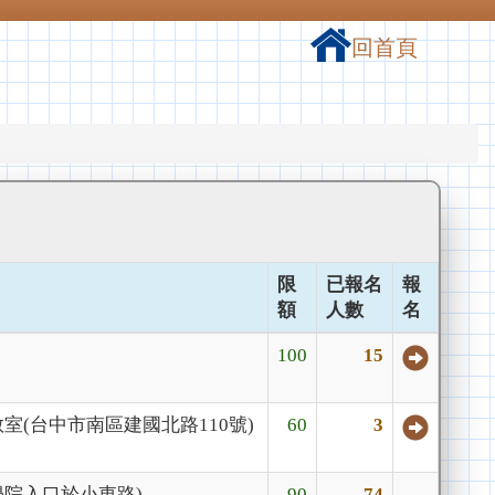
回首頁
限
已報名
報
額
人數
名
100
15
室(台中市南區建國北路110號)
60
3
學院入口於小東路)
90
74